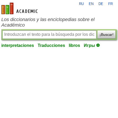
RU
EN
DE
FR
es-academic.com
Los diccionarios y las enciclopedias sobre el
Académico
¡Buscar!
interpretaciones
Traducciones
libros
Игры ⚽